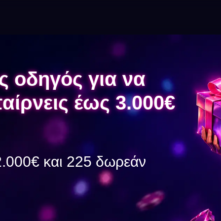
ς οδηγός για να
αίρνεις έως 3.000€
.000€ και 225 δωρεάν