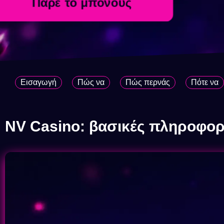
Πάρε το μπόνους
Εισαγωγή
Πώς να
Πώς περνάς
Πότε να
NV Casino: βασικές πληροφορ