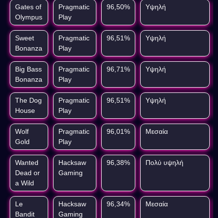
Gates of
Pragmatic
96,50%
Υψηλή
Olympus
Play
Sweet
Pragmatic
96,51%
Υψηλή
Bonanza
Play
Big Bass
Pragmatic
96,71%
Υψηλή
Bonanza
Play
The Dog
Pragmatic
96,51%
Υψηλή
House
Play
Wolf
Pragmatic
96,01%
Μεσαία
Gold
Play
Wanted
Hacksaw
96,38%
Πολύ υψηλή
Dead or
Gaming
a Wild
Le
Hacksaw
96,34%
Μεσαία
Bandit
Gaming