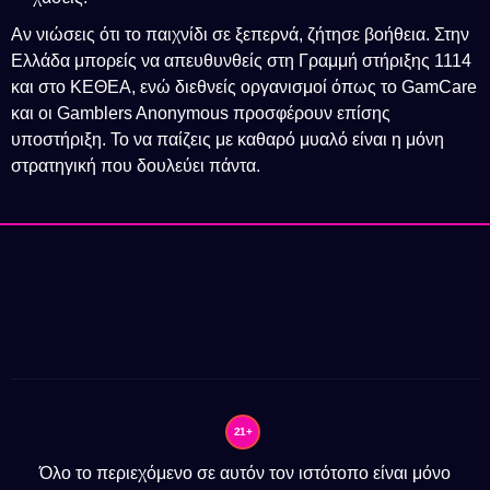
Αν νιώσεις ότι το παιχνίδι σε ξεπερνά, ζήτησε βοήθεια. Στην
Ελλάδα μπορείς να απευθυνθείς στη Γραμμή στήριξης 1114
και στο ΚΕΘΕΑ, ενώ διεθνείς οργανισμοί όπως το GamCare
και οι Gamblers Anonymous προσφέρουν επίσης
υποστήριξη. Το να παίζεις με καθαρό μυαλό είναι η μόνη
στρατηγική που δουλεύει πάντα.
21+
Όλο το περιεχόμενο σε αυτόν τον ιστότοπο είναι μόνο