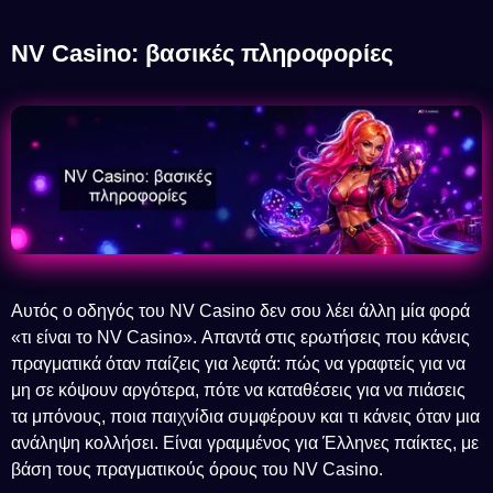
NV Casino: βασικές πληροφορίες
Αυτός ο οδηγός του NV Casino δεν σου λέει άλλη μία φορά
«τι είναι το NV Casino». Απαντά στις ερωτήσεις που κάνεις
πραγματικά όταν παίζεις για λεφτά: πώς να γραφτείς για να
μη σε κόψουν αργότερα, πότε να καταθέσεις για να πιάσεις
τα μπόνους, ποια παιχνίδια συμφέρουν και τι κάνεις όταν μια
ανάληψη κολλήσει. Είναι γραμμένος για Έλληνες παίκτες, με
βάση τους πραγματικούς όρους του NV Casino.