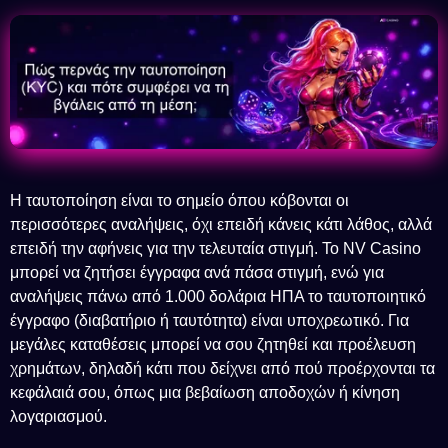
Η ταυτοποίηση είναι το σημείο όπου κόβονται οι
περισσότερες αναλήψεις, όχι επειδή κάνεις κάτι λάθος, αλλά
επειδή την αφήνεις για την τελευταία στιγμή. Το NV Casino
μπορεί να ζητήσει έγγραφα ανά πάσα στιγμή, ενώ για
αναλήψεις πάνω από 1.000 δολάρια ΗΠΑ το ταυτοποιητικό
έγγραφο (διαβατήριο ή ταυτότητα) είναι υποχρεωτικό. Για
μεγάλες καταθέσεις μπορεί να σου ζητηθεί και προέλευση
χρημάτων, δηλαδή κάτι που δείχνει από πού προέρχονται τα
κεφάλαιά σου, όπως μια βεβαίωση αποδοχών ή κίνηση
λογαριασμού.