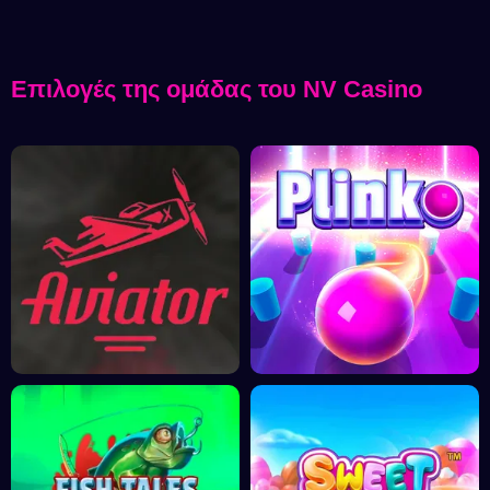
Επιλογές της ομάδας του NV Casino